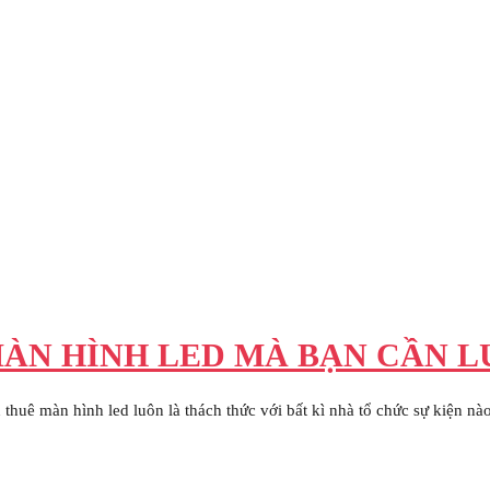
MÀN HÌNH LED MÀ BẠN CẦN L
 thuê màn hình led luôn là thách thức với bất kì nhà tổ chức sự kiện n