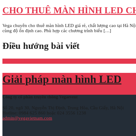
CHO THUÊ MÀN HÌNH LED CH
Vega chuyên cho thuê màn hình LED giá rẻ, chất lượng cao tại Hà Nội
cùng độ ổn định cao. Phù hợp các chương trình biểu […]
Điều hướng bài viết
Bài viết cũ hơn
Giải pháp màn hình LED
Công ty cổ phần truyền thông Vegaevent
Số 20, ngõ 30, Nguyễn Thị Định, Trung Hòa, Cầu Giấy, Hà Nội
Hotline: 0984 625 860 hoặc 024 3556 1238
admin@vegavietnam.com