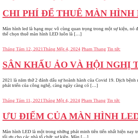
CHI PHÍ ĐỂ THUÊ MÀN HÌNH 
Màn hình led là hạng mục vô cùng quan trọng trong một sự kiện, nó đượ
thể chọn thuê màn hình LED luôn là […]
Tháng Tám 12, 2021
Tháng Một 4, 2024
Pham Thang
Tin tức
SÂN KHẤU ẢO VÀ HỘI NGHỊ 
2021 là năm thứ 2 đánh dấu sự hoành hành của Covid 19. Dịch bệnh n
phát triển của công nghệ, càng ngày càng có […]
Tháng Tám 11, 2021
Tháng Một 4, 2024
Pham Thang
Tin tức
ƯU ĐIỂM CỦA MÀN HÌNH LED,
Màn hình LED là một trong những phát minh tiên tiến nhất hiện nay tr
tối ưu cho các nhà tổ chức sự kiện. Màn […]