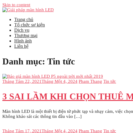
Skip to content
Trang chủ
Tổ chức sự kiện
Dịch vụ
Thương mại
Hình ảnh
Liên hệ
Danh mục:
Tin tức
Tháng Tám 22, 2021
Tháng Một 4, 2024
Pham Thang
Tin tức
3 SAI LẦM KHI CHỌN THUÊ 
Màn hình LED là một thiết bị điện tử phức tạp và nhạy cảm, việc chọn
Không khảo sát các thông tin đầu vào […]
Tháng Tám 17, 2021
Tháng Một 4, 2024
Pham Thang
Tin tức