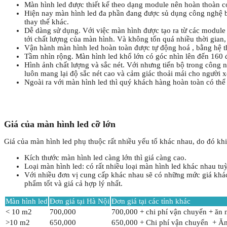
Màn hình led được thiết kế theo dạng module nên hoàn thoàn c
Hiện nay màn hình led đa phần đang được sủ dụng công nghệ bón
thay thế khác.
Dễ dàng sử dụng. Với việc màn hình được tạo ra từ các module 
tới chất lượng của màn hình. Và không tốn quá nhiều thời gian,
Vận hành màn hình led hoàn toàn được tự động hoá , bằng hệ t
Tầm nhìn rộng. Màn hình led khổ lớn có góc nhìn lên đến 160 độ
Hình ảnh chất lượng và sắc nét. Với nhưng tiến bộ trong công 
luôn mang lại độ sắc nét cao và cảm giác thoải mái cho người 
Ngoài ra với màn hình led thì quý khách hàng hoàn toàn có thể
Giá của màn hình led cỡ lớn
Giá của màn hình led phụ thuộc rất nhiều yếu tố khác nhau, do đó khi
Kích thước màn hình led càng lớn thì giá càng cao.
Loại màn hình led: có rất nhiều loại màn hình led khác nhau tu
Với nhiều đơn vị cung cấp khác nhau sẽ có những mức giá khác 
phẩm tốt và giá cả hợp lý nhất.
Màn hình led
Đơn giá tại Hà Nội
Đơn giá tại các tỉnh khác
< 10 m2
700,000
700,000 + chi phí vận chuyển + ăn n
>10 m2
650,000
650,000 + Chi phí vận chuyển + Ăn