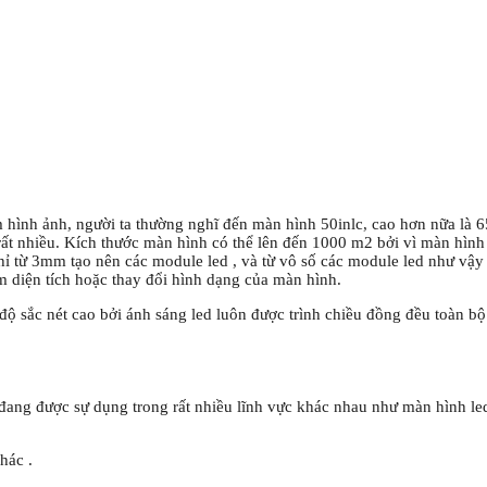
 hình ảnh, người ta thường nghĩ đến màn hình 50inlc, cao hơn nữa là 65
ất nhiều. Kích thước màn hình có thể lên đến 1000 m2 bởi vì màn hình l
 từ 3mm tạo nên các module led , và từ vô số các module led như vậy l
 diện tích hoặc thay đổi hình dạng của màn hình.
độ sắc nét cao bởi ánh sáng led luôn được trình chiều đồng đều toàn b
 đang được sự dụng trong rất nhiều lĩnh vực khác nhau như màn hình led
hác .