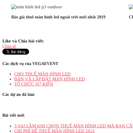
Báo giá thuê màn hình led ngoài trời mới nhất 2019
C
Like và Chia bài viết:
Chia sẻ
Các dịch vụ của VEGAEVENT
CHO THUÊ MÀN HÌNH LED
BÁN VÀ LẮP ĐẶT MÀN HÌNH LED
TỔ CHỨC SỰ KIỆN
Các dự án đã làm
Bài viết mới
3 SAI LẦM KHI CHỌN THUÊ MÀN HÌNH LED MÀ BẠN CẦ
CHI PHÍ ĐỂ THUÊ MÀN HÌNH LED 2021