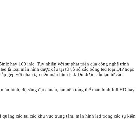
inlc hay 100 inlc. Tuy nhiên với sự phát triển của công nghệ trình
ed là loại màn hình được cấu tại từ vô số các bóng led loại DIP hoặc
ắp gép với nhau tạo nên màn hình led. Do được cấu tạo từ các
ộ màn hình, độ sáng đạt chuẩn, tạo nên tổng thể màn hình full HD hay
 quảng cáo tại các khu vực trung tâm, màn hình led trong các sự kiện