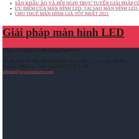
SÂN KHẤU ẢO VÀ HỘI NGHỊ TRỰC TUYẾN GIẢI PHÁP 
ƯU ĐIỂM CỦA MÀN HÌNH LED, TẠI SAO MÀN HÌNH LED 
CHO THUÊ MÀN HÌNH GIÁ TỐT NHẤT 2021
Giải pháp màn hình LED
Công ty cổ phần truyền thông Vegaevent
Số 20, ngõ 30, Nguyễn Thị Định, Trung Hòa, Cầu Giấy, Hà Nội
Hotline: 0984 625 860 hoặc 024 3556 1238
admin@vegavietnam.com