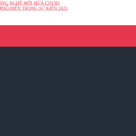
CÔNG NGHỆ MỚI MÙA COVID
PHỔ BIẾN TRONG SỰ KIỆN 2021