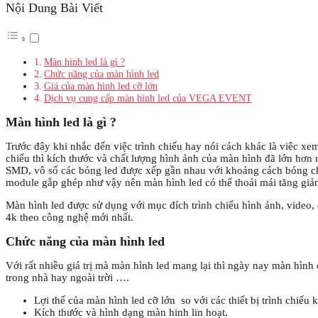
Nội Dung Bài Viết
Màn hình led là gì ?
Chức năng của màn hình led
Giá của màn hình led cỡ lớn
Dịch vụ cung cấp màn hình led của VEGA EVENT
Màn hình led là gì ?
Trước đây khi nhắc đến việc trình chiếu hay nói cách khác là viêc xem
chiếu thì kích thước và chất lượng hình ảnh của màn hình đã lớn hơn r
SMD, vô số các bóng led được xếp gần nhau với khoảng cách bóng chỉ
module gắp ghép như vậy nên màn hình led có thể thoải mái tăng giảm
Màn hình led được sử dụng với mục đích trình chiếu hình ảnh, video, 
4k theo công nghệ mới nhất.
Chức năng của màn hình led
Với rất nhiều giá trị mà màn hình led mang lại thì ngày nay màn hình
trong nhà hay ngoài trời ….
Lợi thế của màn hình led cỡ lớn so với các thiết bị trình chiếu k
Kích thước và hình dạng màn hinh lin hoạt.