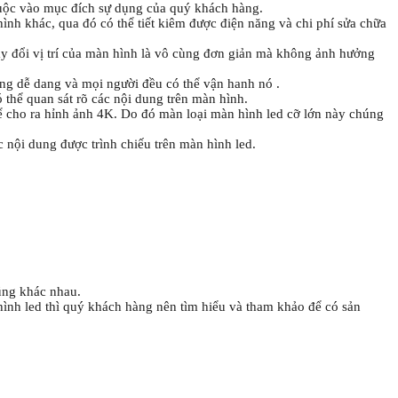
huộc vào mục đích sự dụng của quý khách hàng.
nh khác, qua đó có thể tiết kiêm được điện năng và chi phí sửa chữa
ay đổi vị trí của màn hình là vô cùng đơn giản mà không ảnh hưởng
ng dễ dang và mọi người đều có thể vận hanh nó .
 thể quan sát rõ các nội dung trên màn hình.
hể cho ra hỉnh ảnh 4K. Do đó màn loại màn hình led cỡ lớn này chúng
 nội dung được trình chiếu trên màn hình led.
cũng khác nhau.
hình led thì quý khách hàng nên tìm hiểu và tham khảo để có sản