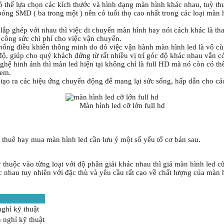
ó thể lựa chọn các kích thước và hình dạng màn hình khác nhau, tuỳ t
g SMD ( ba trong một ) nên có tuổi thọ cao nhất trong các loại màn hì
lắp ghép với nhau thì việc di chuyển màn hình hay nói cách khác là th
 công sức chi phí cho việc vận chuyển.
hống điều khiển thông minh do đó việc vận hành màn hình led là vô cù
, giúp cho quý khách đứng từ rất nhiều vị trí góc độ khác nhau vẫn có
nghệ hinh ảnh thì màn led hiện tại không chỉ là full HD mà nó còn có t
xem.
 tạo ra các hiệu ứng chuyển động để mang lại sức sống, hấp dẫn cho các
Màn hình led cỡ lớn full hd
 thuê hay mua màn hình led cần lưu ý một số yếu tố cơ bản sau.
ỳ thuộc vào từng loại với độ phân giải khác nhau thì giá màn hình led 
nhau tuy nhiên với đặc thù và yêu cầu rất cao về chất lượng của màn 
ghỉ kỹ thuật
 nghỉ kỹ thuật