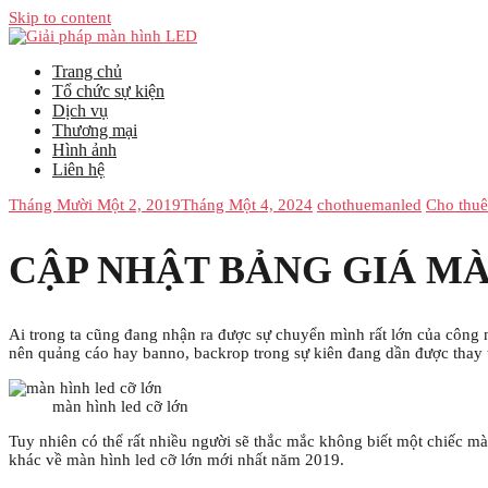
Skip to content
Trang chủ
Tổ chức sự kiện
Dịch vụ
Thương mại
Hình ảnh
Liên hệ
Tháng Mười Một 2, 2019
Tháng Một 4, 2024
chothuemanled
Cho thu
CẬP NHẬT BẢNG GIÁ MÀ
Ai trong ta cũng đang nhận ra được sự chuyển mình rất lớn của công ngh
nên quảng cáo hay banno, backrop trong sự kiên đang dần được thay th
màn hình led cỡ lớn
Tuy nhiên có thể rất nhiều người sẽ thắc mắc không biết một chiếc mà
khác về màn hình led cỡ lớn mới nhất năm 2019.