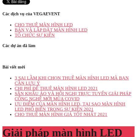
Các dịch vụ của VEGAEVENT
CHO THUÊ MÀN HÌNH LED
BÁN VÀ LẮP ĐẶT MÀN HÌNH LED
TỔ CHỨC SỰ KIỆN
Các dự án đã làm
Bài viết mới
3 SAI LẦM KHI CHỌN THUÊ MÀN HÌNH LED MÀ BẠN
CẦN LƯU Ý
CHI PHÍ ĐỂ THUÊ MÀN HÌNH LED 2021
SÂN KHẤU ẢO VÀ HỘI NGHỊ TRỰC TUYẾN GIẢI PHÁP
CÔNG NGHỆ MỚI MÙA COVID
ƯU ĐIỂM CỦA MÀN HÌNH LED, TẠI SAO MÀN HÌNH
LED PHỔ BIẾN TRONG SỰ KIỆN 2021
CHO THUÊ MÀN HÌNH GIÁ TỐT NHẤT 2021
Giải pháp màn hình LED