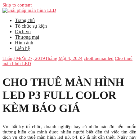
Skip to content
Trang chủ
Tổ chức sự kiện
Dịch vụ
Thương mại
Hình ảnh
Liên hệ
Tháng Mười 27, 2019
Tháng Một 4, 2024
chothuemanled
Cho thuê
màn hình LED
CHO THUÊ MÀN HÌNH
LED P3 FULL COLOR
KÈM BÁO GIÁ
Với bất kỳ tổ chức, doanh nghiệp hay cá nhân nào đó nếu muốn
thương hiệu của mình được nhiều người biết đến thì việc tìm đến
dịch vụ
cho thuê màn hình led p3, p4, p5 là rất cần thiết
. Ngày nay