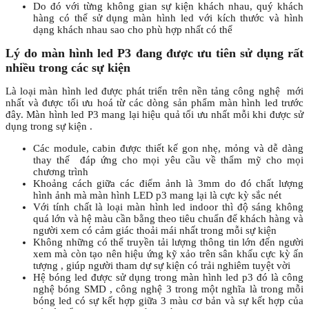
Do đó với từng không gian sự kiện khách nhau, quý khách
hàng có thể sử dụng màn hình led với kích thước và hình
dạng khách nhau sao cho phù hợp nhất có thể
Lý do màn hình led P3 đang được ưu tiên sử dụng rất
nhiều trong các sự kiện
Là loại màn hình led được phát triển trên nền tảng công nghệ mới
nhất và được tối ưu hoá từ các dòng sản phẩm màn hình led trước
đây. Màn hình led P3 mang lại hiệu quả tối ưu nhất mỗi khi được sử
dụng trong sự kiện .
Các module, cabin được thiết kế gon nhẹ, mỏng và dễ dàng
thay thế đáp ứng cho mọi yêu cầu về thẩm mỹ cho mọi
chương trình
Khoảng cách giữa các điểm ảnh là 3mm do đó chất lượng
hình ảnh mà màn hình LED p3 mang lại là cực kỳ sắc nét
Với tính chất là loại màn hình led indoor thì độ sáng không
quá lớn và hệ màu cần bằng theo tiêu chuẩn để khách hàng và
người xem có cảm giác thoải mái nhất trong mỗi sự kiện
Không những có thể truyền tải lượng thông tin lớn đến người
xem mà còn tạo nên hiệu ứng kỹ xảo trên sân khấu cực kỳ ấn
tượng , giúp người tham dự sự kiện có trải nghiêm tuyệt vời
Hệ bóng led được sử dụng trong màn hình led p3 đó là công
nghệ bóng SMD , công nghệ 3 trong một nghĩa là trong mỗi
bóng led có sự kết hợp giữa 3 màu cơ bản và sự kết hợp của