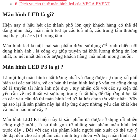
Dịch vụ cho thuê màn hình led của VEGA EVENT
Màn hình LED là gì?
Hiện nay ở hầu hết các thành phố lớn quý khách hàng có thể dễ
dàng nhìn thấy màn hình led tại các toà nhà, các trung tâm thương
mại hay tại các vị trí trung tâm .
Màn hình led là một loại sản phẩm được sử dụng để trình chiếu nội
dụng hình ảnh , là công cụ giúp truyền tải khối lượng thông tin lơn
nhất, rõ nét nhất đến đối tượng khách hàng mà mình mong muốn.
Màn hình LED P3 là gì ?
Là một loại màn hình chất lượng nhất và đang được sự dụng rất phổ
biến tại các sự kiện, về cơ bản thì màn hình led p3 vẫn có công dụng
đó là truyền tải hình ảnh nội duy , tuy nhiên đối với các sự kiện thì
yêu cầu về mỹ thuật và sự trang trọng là rất lớn, để đáp ứng được tất
cả các yêu cầu đó thì màn hình led p3 là lựu chọn ưu việt nhất . Vậy
tại sao lại là sản phẩm này lại đáp ứng được những yêu cầu khắt khe
và hoàn hảo như vậy ?
Màn hình LED P3 hiện này là sản phẩm đã được sử dụng rất nhiều
công nghệ mới , là sự tinh gọn từ những sản phảm màn hình led
trước đây , Đối với các sản phẩm khác người sản xuất có thể tuỳ ý
để đặt đên cho sản phẩm của mình tuy nhiên với loại màn hình led