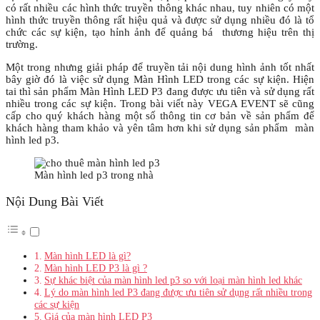
có rất nhiều các hình thức truyền thông khác nhau, tuy nhiên có một
hình thức truyền thông rất hiệu quả và được sử dụng nhiều đó là tổ
chức các sự kiện, tạo hỉnh ảnh để quảng bá thương hiệu trên thị
trường.
Một trong nhưng giải pháp để truyền tải nội dung hình ảnh tốt nhất
bây giờ đó là việc sử dụng Màn Hình LED trong các sự kiện. Hiện
tai thì sản phẩm Màn Hình LED P3 đang được ưu tiên và sử dụng rất
nhiều trong các sự kiện. Trong bài viết này VEGA EVENT sẽ cũng
cấp cho quý khách hàng một số thông tin cơ bản về sản phẩm để
khách hàng tham khảo và yên tâm hơn khi sử dụng sản phẩm màn
hình led p3.
Màn hình led p3 trong nhà
Nội Dung Bài Viết
Màn hình LED là gì?
Màn hình LED P3 là gì ?
Sự khác biệt của màn hình led p3 so với loại màn hình led khác
Lý do màn hình led P3 đang được ưu tiên sử dụng rất nhiều trong
các sự kiện
Giá của màn hình LED P3