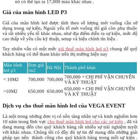
nó có thể tạo ra 17,000 màu khác nhau .
Giá của màn hình LED P3
Giá của màn hình led được tính theo số lượng mét vuông cần sử
dụng trong sự kiện, Ngoài yếu tố mét vuông thì giá còn phụ thuộc
và rất nhiều yếu tố khác nhau, như địa điểm diễn ra sự kiện, mức độ
cao thấp về yêu cầu kỹ thuật, setup và hiệu chỉnh tín hiệu .
Tuy nhiên vẫn có một mức
giá thuê màn hình led p3
chung để quý
khách hàng có thể tham khảo trên thị trường hiện nay
Màn hình
Đơn giá
Hà Nội
Thành phố khác
led p3
/m2
700,000 + CHI PHÍ VẬN CHUYỂN
< 10M2
700,000
700,000
VÀ KỸ THUẬT
650,000 + CHI PHÍ VẬN CHUYỂN
>10M2
650,000
650,000
VÀ KỸ THUẬT
Dịch vụ cho thuê màn hình led của VEGA EVENT
Là một trong những đơn vị có nền tảng nhân sự và kinh nghiêm hơn
10 năm trong lĩnh vực
cho thuê màn hình led cho các sự kiện
, đã và
đang mang đến cho quý khách hàng rất nhiều sự trải nghiệm tuyệt
với khác nhau. Chúng tôi có đầy đủ tự tin để mang đến những giải
pháp tạo nên thành công cho quý khách hàng trong mỗi sự kiện .