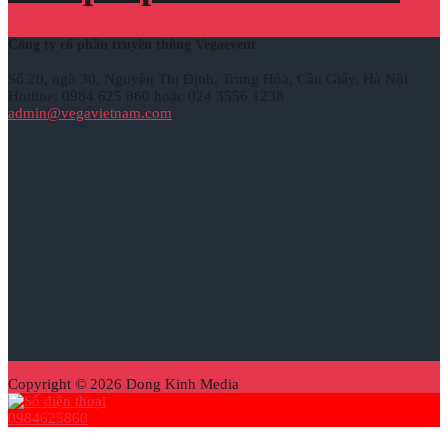
Công ty cổ phần truyền thông Vegaevent
Số 20, ngõ 30, Nguyễn Thị Định, Trung Hòa, Cầu Giấy, Hà Nội
Hotline: 0984 625 860 hoặc 024 3556 1238
admin@vegavietnam.com
Copyright © 2026 Dong Kinh Media
0984625860