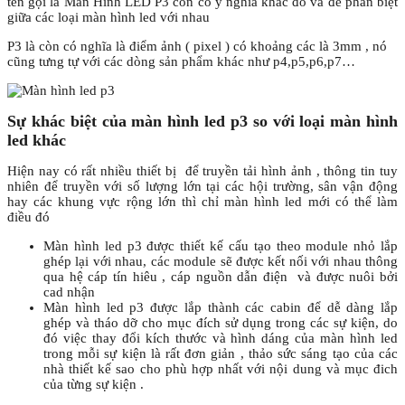
tên gọi là Màn Hình LED P3 còn có ý nghĩa khác đó và để phân biệt
giữa các loại màn hình led với nhau
P3 là còn có nghĩa là điểm ảnh ( pixel ) có khoảng các là 3mm , nó
cũng tưng tự với các dòng sản phẩm khác như p4,p5,p6,p7…
Sự khác biệt của màn hình led p3 so với loại màn hình
led khác
Hiện nay có rất nhiều thiết bị để truyền tải hình ảnh , thông tin tuy
nhiên để truyền với số lượng lớn tại các hội trường, sân vận động
hay các khung vực rộng lớn thì chỉ màn hình led mới có thể làm
điều đó
Màn hình led p3 được thiết kế cấu tạo theo module nhỏ lắp
ghép lại với nhau, các module sẽ được kết nối với nhau thông
qua hệ cáp tín hiêu , cáp nguồn dẫn điện và được nuôi bởi
cad nhận
Màn hình led p3 được lắp thành các cabin để dễ dàng lắp
ghép và tháo dỡ cho mục đích sử dụng trong các sự kiện, do
đó việc thay đổi kích thước và hình dáng của màn hình led
trong mỗi sự kiện là rất đơn giản , thảo sức sáng tạo của các
nhà thiết kế sao cho phù hợp nhất với nội dung và mục đich
của từng sự kiện .